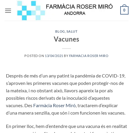
Skip
0
to
content
BLOG
,
SALUT
Vacunes
POSTED ON
13/04/2021
BY
FARMACIA ROSER MIRO
Després de més d’un any patint la pandèmia de COVID-19,
s’aproven les primeres vacunes que poden protegir-nos de
la mateixa, i no obstant això, llavors apareix la por als
possibles riscos derivats de la inoculació d’aquestes
vacunes. Des
Farmàcia Roser Miró
, tractarem d’explicar
d’una manera senzilla, que són i com funcionen les vacunes.
En primer lloc, hem d’entendre que una vacuna és en realitat