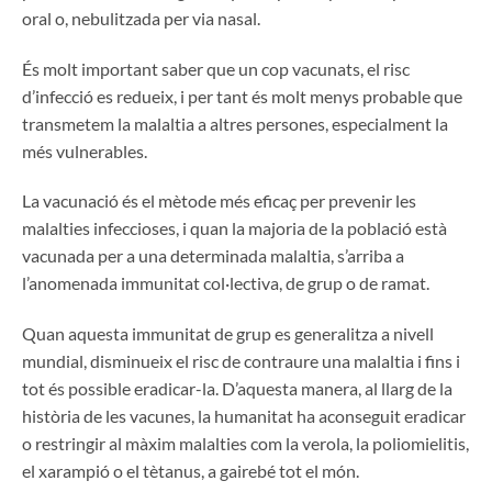
oral o, nebulitzada per via nasal.
És molt important saber que un cop vacunats, el risc
d’infecció es redueix, i per tant és molt menys probable que
transmetem la malaltia a altres persones, especialment la
més vulnerables.
La vacunació és el mètode més eficaç per prevenir les
malalties infeccioses, i quan la majoria de la població està
vacunada per a una determinada malaltia, s’arriba a
l’anomenada immunitat col·lectiva, de grup o de ramat.
Quan aquesta immunitat de grup es generalitza a nivell
mundial, disminueix el risc de contraure una malaltia i fins i
tot és possible eradicar-la. D’aquesta manera, al llarg de la
història de les vacunes, la humanitat ha aconseguit eradicar
o restringir al màxim malalties com la verola, la poliomielitis,
el xarampió o el tètanus, a gairebé tot el món.