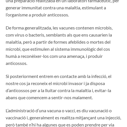
una preparació realitzada en un laboratori farmacèutic, per
generar immunitat contra una malaltia, estimulant a
l’organisme a produir anticossos.
De forma generalitzada, les vacunes contenen microbis,
com virus o bacteris, semblants als que ens causarien la
malaltia, però a partir de formes afeblides o mortes del
microbi, que estimulen al sistema immunològic del cos
humà a reconèixer-los com una amenaça, i produir
anticossos.
Si posteriorment entrem en contacte amb la infecció, el
nostre cos ja reconeix el microbi invasor i ja disposa
d’anticossos per a la lluitar contra la malaltia i, evitar-la
abans que comencem a sentir-nos malament.
L’administració d’una vacuna o vaccí, es diu vacunació o
vaccinació i, generalment es realitza mitjançant una injecció,
però també n’hi ha algunes que es poden prendre per via