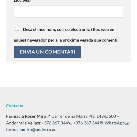
Lloc web
Desa el meu nom, correu electrònic i lloc web en
aquest navegador per a la pròxima vegada que comenti.
Contacte
Farmàcia Roser Miró
📍 Carrer de na Maria Pla, 14 AD500 –
Andorra la Vella☎️
+376 867 344
📞
+376 367 344
💬
WhatsApp
✉️
farmaciamiro@andorra.ad