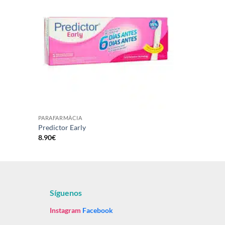
Añadir
Añadir
a la
a la
lista de
lista de
deseos
deseos
PARAFARMÀCIA
Predictor Early
8.90
€
Síguenos
Instagram
Facebook