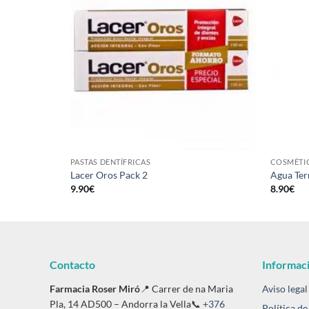
Añadir
Añadir
a la
a la
lista de
lista de
deseos
deseos
PASTAS DENTÍFRICAS
COSMÉTI
ote de 2
Lacer Oros Pack 2
Agua Ter
9.90
€
8.90
€
Contacto
Informaci
Farmacia Roser Miró
📍 Carrer de na Maria
Aviso legal
Pla, 14 AD500 – Andorra la Vella📞
+376
Política de