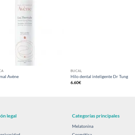
Añadir
a la
lista de
deseos
CA
BUCAL
mal Avène
Hilo dental inteligente Dr Tung
6.60
€
ón legal
Categorías principales
Melatonina
 privacidad
Cosmética