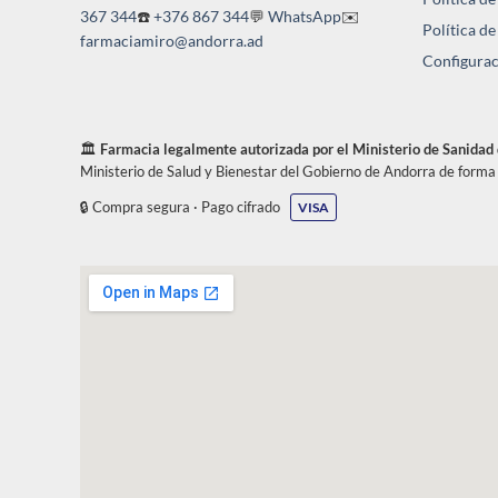
367 344
☎️
+376 867 344
💬
WhatsApp
✉️
Política de
farmaciamiro@andorra.ad
Configurac
🏛️
Farmacia legalmente autorizada por el Ministerio de Sanidad
Ministerio de Salud y Bienestar del Gobierno de Andorra de form
🔒 Compra segura · Pago cifrado
VISA