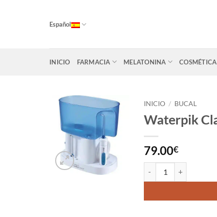
Saltar
al
Español
contenido
INICIO
FARMACIA
MELATONINA
COSMÉTICA
INICIO
/
BUCAL
Waterpik Cla
Añadir
a la
lista
79.00
€
de
deseos
Waterpik Classic cantid