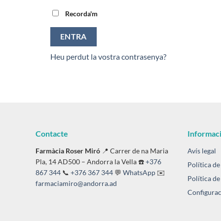
Recorda'm
ENTRA
Heu perdut la vostra contrasenya?
Contacte
Informaci
Farmàcia Roser Miró
📍 Carrer de na Maria
Avís legal
Pla, 14 AD500 – Andorra la Vella ☎️
+376
Política de
867 344
📞
+376 367 344
💬
WhatsApp
✉️
Política de
farmaciamiro@andorra.ad
Configurac