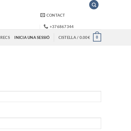
CONTACT
+376867344
0
RECS
INICIA UNA SESSIÓ
CISTELLA /
0.00
€