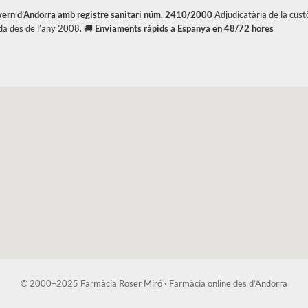
overn d’Andorra amb registre sanitari núm. 2410/2000
Adjudicatària de la cus
da des de l’any 2008. 🚚
Enviaments ràpids a Espanya en 48/72 hores
© 2000–2025 Farmàcia Roser Miró · Farmàcia online des d’Andorra