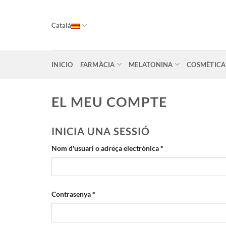
Skip
to
Català
content
INICIO
FARMÀCIA
MELATONINA
COSMÈTICA
EL MEU COMPTE
INICIA UNA SESSIÓ
Obligatori
Nom d'usuari o adreça electrònica
*
Obligatori
Contrasenya
*