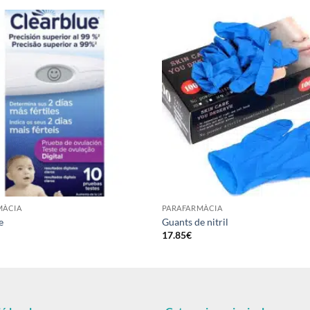
Añadir
a la
lista de
deseos
MÀCIA
PARAFARMÀCIA
e
Guants de nitril
17.85
€