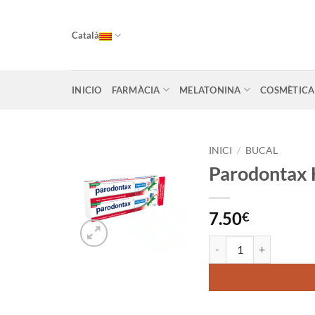
Skip
to
Català
content
INICIO
FARMÀCIA
MELATONINA
COSMÈTICA
INICI
/
BUCAL
Parodontax 
Añadir
a la
lista
7.50
€
de
deseos
quantitat de Parodontax