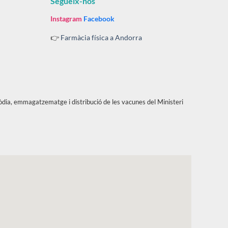
Segueix-nos
Instagram
Facebook
👉
Farmàcia física a Andorra
tòdia, emmagatzematge i distribució de les vacunes del Ministeri