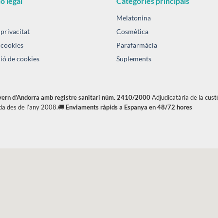
ó legal
Categories principals
Melatonina
 privacitat
Cosmètica
 cookies
Parafarmàcia
ió de cookies
Suplements
overn d’Andorra amb registre sanitari núm. 2410/2000
Adjudicatària de la cus
da des de l’any 2008.🚚
Enviaments ràpids a Espanya en 48/72 hores