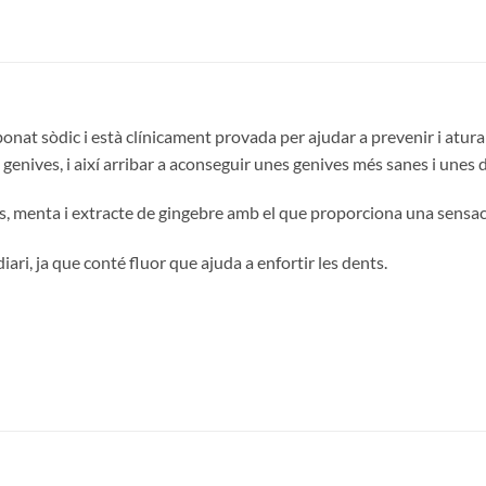
at sòdic i està clínicament provada per ajudar a prevenir i aturar
s genives, i així arribar a aconseguir unes genives més sanes i unes 
, menta i extracte de gingebre amb el que proporciona una sensació
ri, ja que conté fluor que ajuda a enfortir les dents.