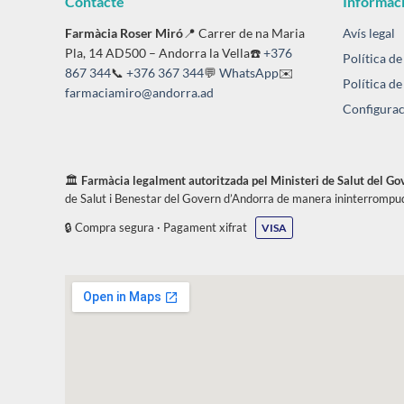
Contacte
Informaci
Farmàcia Roser Miró
📍 Carrer de na Maria
Avís legal
Pla, 14 AD500 – Andorra la Vella☎️
+376
Política de
867 344
📞
+376 367 344
💬
WhatsApp
✉️
Política de
farmaciamiro@andorra.ad
Configurac
🏛️
Farmàcia legalment autoritzada pel Ministeri de Salut del G
de Salut i Benestar del Govern d’Andorra de manera ininterrompu
🔒 Compra segura · Pagament xifrat
VISA