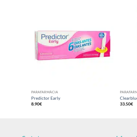
Añadir
Añadir
a la
a la
lista de
lista de
deseos
deseos
PARAFARMÀCIA
PARAFAR
Predictor Early
Clearblu
8.90
€
33.50
€