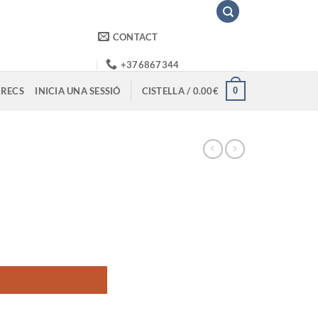
CONTACT
+376867344
0
RECS
INICIA UNA SESSIÓ
CISTELLA /
0.00
€