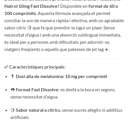
Natrol 10mg Fast Dissolve!
Disponible en
format de 60 o
100 comprimits
. Aquesta fórmula avançada et permet
conciliar la son de manera ràpida i efectiva, amb un agradable
sabor cítric 🍋 que fa que prendre-la sigui un plaer. Sense
necessitat d’aigua i amb una absorció sublingual immediata,
és ideal per a persones amb dificultats per adormir-se,
viatgers freqüents o aquells que pateixen de jet lag ✈️.
✅ Característiques principals:
💊
Dosi alta de melatonina: 10 mg per comprimit
👅
Format Fast Dissolve
: es desfà a la boca en segons,
sense necessitat d’aigua.
🍋
Sabor natural a cítrics
, sense sucres afegits ni additius
artificials.