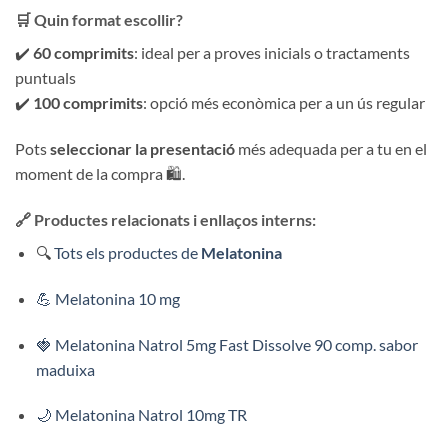
🛒 Quin format escollir?
✔️
60 comprimits
: ideal per a proves inicials o tractaments
puntuals
✔️
100 comprimits
: opció més econòmica per a un ús regular
Pots
seleccionar la presentació
més adequada per a tu en el
moment de la compra 🛍️.
🔗 Productes relacionats i enllaços interns:
🔍
Tots els productes de
Melatonina
💪 Melatonina 10 mg
🍓 Melatonina Natrol 5mg Fast Dissolve 90 comp. sabor
maduixa
🌙 Melatonina Natrol 10mg TR