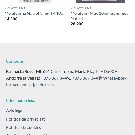
MELATONINA
MELATONINA
MelatoninMax 10mg Gummies
Melatonina Natrol 3 mg TR 100
Natrol
14.50
€
28.90
€
Contacte
Farmàcia Roser Miró
📍 Carrer de na Maria Pla, 14 AD500 –
Andorra la Vella☎️
+376 867 344
📞
+376 367 344
💬
WhatsApp
✉️
farmaciamiro@andorra.ad
Informació legal
Avís legal
Política de privacitat
Política de cookies