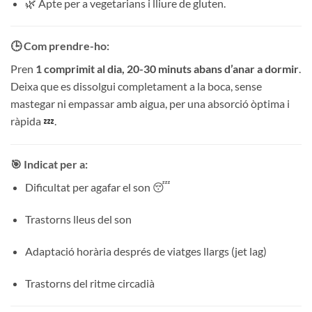
🌿 Apte per a vegetarians i lliure de gluten.
🕒 Com prendre-ho:
Pren
1 comprimit al dia, 20-30 minuts abans d’anar a dormir
.
Deixa que es dissolgui completament a la boca, sense
mastegar ni empassar amb aigua, per una absorció òptima i
ràpida 💤.
🎯 Indicat per a:
Dificultat per agafar el son 😴
Trastorns lleus del son
Adaptació horària després de viatges llargs (jet lag)
Trastorns del ritme circadià