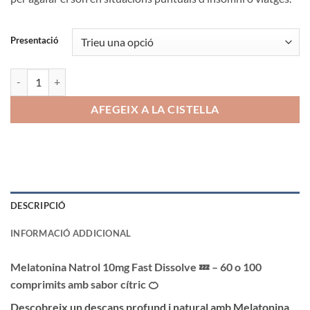
13.90€
a
21.90€
Presentació
quantitat de Melatonina Natrol 10mg Fast Dissolve
AFEGEIX A LA CISTELLA
DESCRIPCIÓ
INFORMACIÓ ADDICIONAL
Melatonina Natrol 10mg Fast Dissolve 💤 – 60 o 100
comprimits amb sabor cítric 🍊
Descobreix un descans profund i natural amb Melatonina