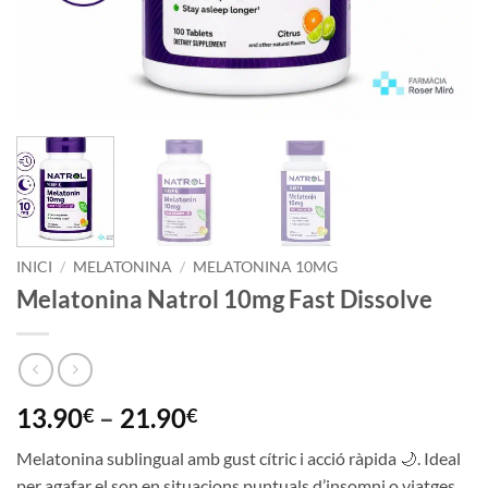
INICI
/
MELATONINA
/
MELATONINA 10MG
Melatonina Natrol 10mg Fast Dissolve
Interval
13.90
–
21.90
€
€
de
Melatonina sublingual amb gust cítric i acció ràpida 🌙. Ideal
preus:
per agafar el son en situacions puntuals d’insomni o viatges.