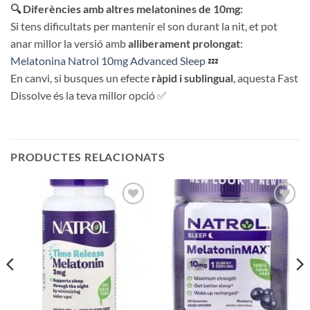
🔍 Diferències amb altres melatonines de 10mg:
Si tens dificultats per mantenir el son durant la nit, et pot
anar millor la versió amb
alliberament prolongat
:
Melatonina Natrol 10mg Advanced Sleep
💤
En canvi, si busques un efecte
ràpid i sublingual
, aquesta Fast
Dissolve és la teva millor opció ✅
PRODUCTES RELACIONATS
Añadir
Añadir
a la
a la
lista de
lista de
deseos
deseos