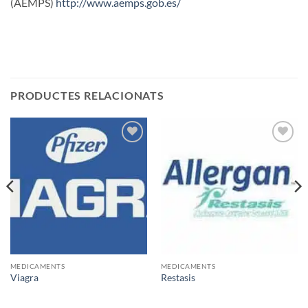
(AEMPS)
http://www.aemps.gob.es/
PRODUCTES RELACIONATS
Añadir
Añadir
a la
a la
lista de
lista de
deseos
deseos
MEDICAMENTS
MEDICAMENTS
Viagra
Restasis