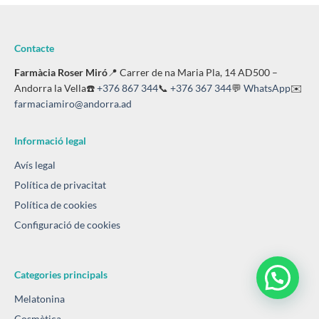
Contacte
Farmàcia Roser Miró
📍 Carrer de na Maria Pla, 14 AD500 –
Andorra la Vella☎️
+376 867 344
📞
+376 367 344
💬
WhatsApp
✉️
farmaciamiro@andorra.ad
Informació legal
Avís legal
Política de privacitat
Política de cookies
Configuració de cookies
Categories principals
Melatonina
Cosmètica