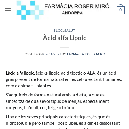
Skip
0
to
content
BLOG
,
SALUT
Àcid alfa Lipoic
POSTED ON
07/01/2021
BY
FARMACIA ROSER MIRO
L’àcid alfa lipoic,
àcid α-lipoic, àcid tioctic o ALA, és un àcid
gras present de forma natural en les cèl·lules tant humanes,
com d’animals i plantes.
S’adquireix de forma natural amb la dieta, ja que es
sintetitza de qualsevol tipus de menjar, especialment
ronyons, bròquil, cor, fetge o bròquil.
Una de les seves principals característiques, és que és
hidrosoluble però també liposoluble, és a dir, es dissol tant