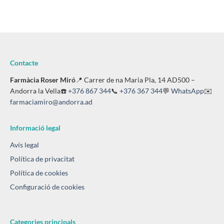
Contacte
Farmàcia Roser Miró
📍 Carrer de na Maria Pla, 14 AD500 –
Andorra la Vella☎️
+376 867 344
📞
+376 367 344
💬
WhatsApp
✉️
farmaciamiro@andorra.ad
Informació legal
Avís legal
Política de privacitat
Política de cookies
Configuració de cookies
Categories principals