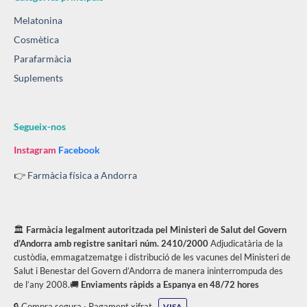
Melatonina
Cosmètica
Parafarmàcia
Suplements
Segueix-nos
Instagram
Facebook
👉
Farmàcia física a Andorra
🏛️
Farmàcia legalment autoritzada pel Ministeri de Salut del Govern
d’Andorra amb registre sanitari núm. 2410/2000
Adjudicatària de la
custòdia, emmagatzematge i distribució de les vacunes del Ministeri de
Salut i Benestar del Govern d’Andorra de manera ininterrompuda des
de l’any 2008.🚚
Enviaments ràpids a Espanya en 48/72 hores
🔒 Compra segura · Pagament xifrat
VISA