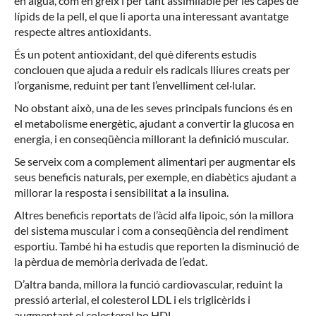
en aigua, com en greix i per tant assimilable per les capes de
lípids de la pell, el que li aporta una interessant avantatge
respecte altres antioxidants.
És un potent antioxidant, del què diferents estudis
conclouen que ajuda a reduir els radicals lliures creats per
l’organisme, reduint per tant l’envelliment cel·lular.
No obstant això, una de les seves principals funcions és en
el metabolisme energètic, ajudant a convertir la glucosa en
energia, i en conseqüència millorant la definició muscular.
Se serveix com a complement alimentari per augmentar els
seus beneficis naturals, per exemple, en diabètics ajudant a
millorar la resposta i sensibilitat a la insulina.
Altres beneficis reportats de l’àcid alfa lipoic, són la millora
del sistema muscular i com a conseqüència del rendiment
esportiu. També hi ha estudis que reporten la disminució de
la pèrdua de memòria derivada de l’edat.
D’altra banda, millora la funció cardiovascular, reduint la
pressió arterial, el colesterol LDL i els triglicèrids i
augmentant el colesterol bo HDL.